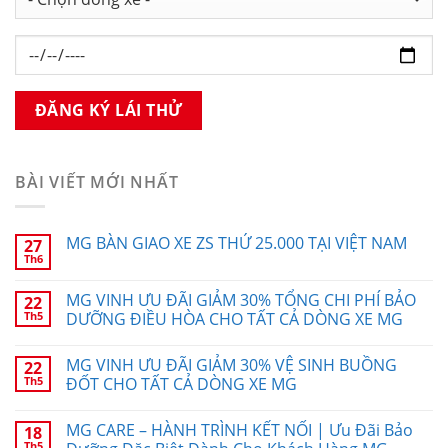
BÀI VIẾT MỚI NHẤT
MG BÀN GIAO XE ZS THỨ 25.000 TẠI VIỆT NAM
27
Th6
MG VINH ƯU ĐÃI GIẢM 30% TỔNG CHI PHÍ BẢO
22
Th5
DƯỠNG ĐIỀU HÒA CHO TẤT CẢ DÒNG XE MG
MG VINH ƯU ĐÃI GIẢM 30% VỆ SINH BUỒNG
22
Th5
ĐỐT CHO TẤT CẢ DÒNG XE MG
MG CARE – HÀNH TRÌNH KẾT NỐI | Ưu Đãi Bảo
18
Th5