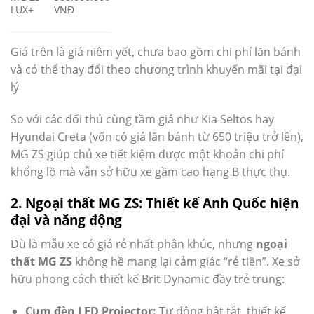
LUX+
VNĐ
Giá trên là giá niêm yết, chưa bao gồm chi phí lăn bánh
và có thể thay đổi theo chương trình khuyến mãi tại đại
lý
So với các đối thủ cùng tầm giá như Kia Seltos hay
Hyundai Creta (vốn có giá lăn bánh từ 650 triệu trở lên),
MG ZS giúp chủ xe tiết kiệm được một khoản chi phí
khổng lồ mà vẫn sở hữu xe gầm cao hạng B thực thụ.
2. Ngoại thất MG ZS: Thiết kế Anh Quốc hiện
đại và năng động
Dù là mẫu xe có giá rẻ nhất phân khúc, nhưng
ngoại
thất MG ZS
không hề mang lại cảm giác “rẻ tiền”. Xe sở
hữu phong cách thiết kế Brit Dynamic đầy trẻ trung:
Cụm đèn LED Projector:
Tự động bật tắt, thiết kế