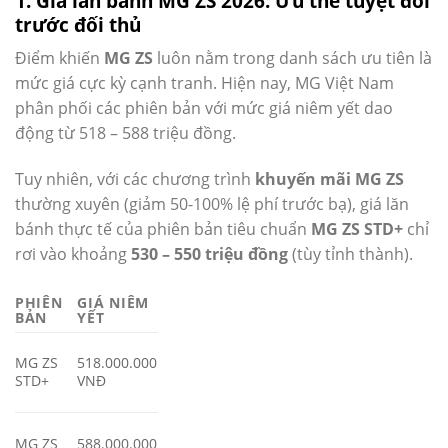
1. Giá lăn bánh MG ZS 2026: Ưu thế tuyệt đối
trước đối thủ
Điểm khiến
MG ZS
luôn nằm trong danh sách ưu tiên là
mức giá cực kỳ cạnh tranh. Hiện nay, MG Việt Nam
phân phối các phiên bản với mức giá niêm yết dao
động từ 518 – 588 triệu đồng.
Tuy nhiên, với các chương trình
khuyến mãi MG ZS
thường xuyên (giảm 50-100% lệ phí trước bạ), giá lăn
bánh thực tế của phiên bản tiêu chuẩn
MG ZS STD+
chỉ
rơi vào khoảng
530 – 550 triệu đồng
(tùy tỉnh thành).
PHIÊN
GIÁ NIÊM
BẢN
YẾT
MG ZS
518.000.000
STD+
VNĐ
MG ZS
588.000.000