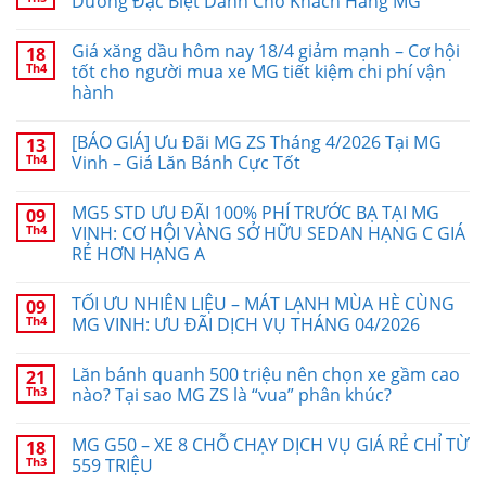
Dưỡng Đặc Biệt Dành Cho Khách Hàng MG
Giá xăng dầu hôm nay 18/4 giảm mạnh – Cơ hội
18
Th4
tốt cho người mua xe MG tiết kiệm chi phí vận
hành
[BÁO GIÁ] Ưu Đãi MG ZS Tháng 4/2026 Tại MG
13
Th4
Vinh – Giá Lăn Bánh Cực Tốt
MG5 STD ƯU ĐÃI 100% PHÍ TRƯỚC BẠ TẠI MG
09
Th4
VINH: CƠ HỘI VÀNG SỞ HỮU SEDAN HẠNG C GIÁ
RẺ HƠN HẠNG A
TỐI ƯU NHIÊN LIỆU – MÁT LẠNH MÙA HÈ CÙNG
09
Th4
MG VINH: ƯU ĐÃI DỊCH VỤ THÁNG 04/2026
Lăn bánh quanh 500 triệu nên chọn xe gầm cao
21
Th3
nào? Tại sao MG ZS là “vua” phân khúc?
MG G50 – XE 8 CHỖ CHẠY DỊCH VỤ GIÁ RẺ CHỈ TỪ
18
Th3
559 TRIỆU