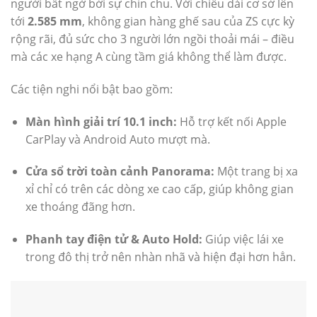
người bất ngờ bởi sự chỉn chu. Với chiều dài cơ sở lên
tới
2.585 mm
, không gian hàng ghế sau của ZS cực kỳ
rộng rãi, đủ sức cho 3 người lớn ngồi thoải mái – điều
mà các xe hạng A cùng tầm giá không thể làm được.
Các tiện nghi nổi bật bao gồm:
Màn hình giải trí 10.1 inch:
Hỗ trợ kết nối Apple
CarPlay và Android Auto mượt mà.
Cửa sổ trời toàn cảnh Panorama:
Một trang bị xa
xỉ chỉ có trên các dòng xe cao cấp, giúp không gian
xe thoáng đãng hơn.
Phanh tay điện tử & Auto Hold:
Giúp việc lái xe
trong đô thị trở nên nhàn nhã và hiện đại hơn hẳn.