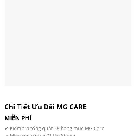
Chi Tiết Ưu Đãi MG CARE
MIỄN PHÍ
✔ Kiểm tra tổng quát 38 hạng mục MG Care
✔ Miễn phí rửa xe 01 lần/tháng