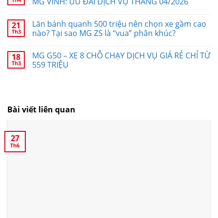
MG VINH: ƯU ĐÃI DỊCH VỤ THÁNG 04/2026
Lăn bánh quanh 500 triệu nên chọn xe gầm cao
21
Th3
nào? Tại sao MG ZS là “vua” phân khúc?
MG G50 – XE 8 CHỖ CHẠY DỊCH VỤ GIÁ RẺ CHỈ TỪ
18
Th3
559 TRIỆU
Bài viết liên quan
27
Th6