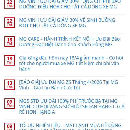
MG VINH ƯU ĐÃI GIẢM 30% TỔNG CHI PHÍ BẢO
22
Th5
DƯỠNG ĐIỀU HÒA CHO TẤT CẢ DÒNG XE MG
MG VINH ƯU ĐÃI GIẢM 30% VỆ SINH BUỒNG
22
Th5
ĐỐT CHO TẤT CẢ DÒNG XE MG
MG CARE – HÀNH TRÌNH KẾT NỐI | Ưu Đãi Bảo
18
Th5
Dưỡng Đặc Biệt Dành Cho Khách Hàng MG
Giá xăng dầu hôm nay 18/4 giảm mạnh – Cơ hội
18
Th4
tốt cho người mua xe MG tiết kiệm chi phí vận
hành
[BÁO GIÁ] Ưu Đãi MG ZS Tháng 4/2026 Tại MG
13
Th4
Vinh – Giá Lăn Bánh Cực Tốt
MG5 STD ƯU ĐÃI 100% PHÍ TRƯỚC BẠ TẠI MG
09
Th4
VINH: CƠ HỘI VÀNG SỞ HỮU SEDAN HẠNG C GIÁ
RẺ HƠN HẠNG A
TỐI ƯU NHIÊN LIỆU – MÁT LẠNH MÙA HÈ CÙNG
09
Th4