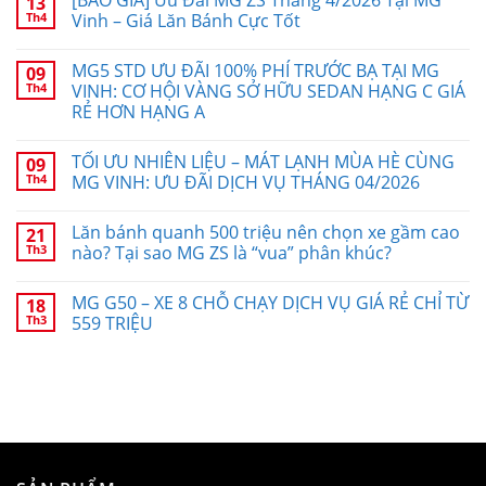
13
Th4
Vinh – Giá Lăn Bánh Cực Tốt
MG5 STD ƯU ĐÃI 100% PHÍ TRƯỚC BẠ TẠI MG
09
Th4
VINH: CƠ HỘI VÀNG SỞ HỮU SEDAN HẠNG C GIÁ
RẺ HƠN HẠNG A
TỐI ƯU NHIÊN LIỆU – MÁT LẠNH MÙA HÈ CÙNG
09
Th4
MG VINH: ƯU ĐÃI DỊCH VỤ THÁNG 04/2026
Lăn bánh quanh 500 triệu nên chọn xe gầm cao
21
Th3
nào? Tại sao MG ZS là “vua” phân khúc?
MG G50 – XE 8 CHỖ CHẠY DỊCH VỤ GIÁ RẺ CHỈ TỪ
18
Th3
559 TRIỆU