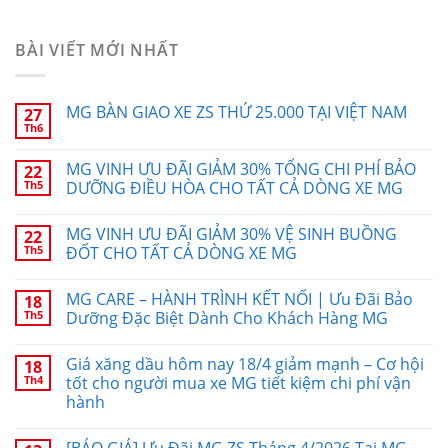
BÀI VIẾT MỚI NHẤT
MG BÀN GIAO XE ZS THỨ 25.000 TẠI VIỆT NAM
27
Th6
MG VINH ƯU ĐÃI GIẢM 30% TỔNG CHI PHÍ BẢO
22
Th5
DƯỠNG ĐIỀU HÒA CHO TẤT CẢ DÒNG XE MG
MG VINH ƯU ĐÃI GIẢM 30% VỆ SINH BUỒNG
22
Th5
ĐỐT CHO TẤT CẢ DÒNG XE MG
MG CARE – HÀNH TRÌNH KẾT NỐI | Ưu Đãi Bảo
18
Th5
Dưỡng Đặc Biệt Dành Cho Khách Hàng MG
Giá xăng dầu hôm nay 18/4 giảm mạnh – Cơ hội
18
Th4
tốt cho người mua xe MG tiết kiệm chi phí vận
hành
[BÁO GIÁ] Ưu Đãi MG ZS Tháng 4/2026 Tại MG