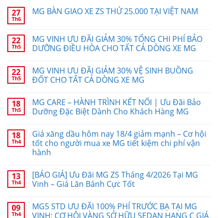
MG BÀN GIAO XE ZS THỨ 25.000 TẠI VIỆT NAM
27
Th6
MG VINH ƯU ĐÃI GIẢM 30% TỔNG CHI PHÍ BẢO
22
Th5
DƯỠNG ĐIỀU HÒA CHO TẤT CẢ DÒNG XE MG
MG VINH ƯU ĐÃI GIẢM 30% VỆ SINH BUỒNG
22
Th5
ĐỐT CHO TẤT CẢ DÒNG XE MG
MG CARE – HÀNH TRÌNH KẾT NỐI | Ưu Đãi Bảo
18
Th5
Dưỡng Đặc Biệt Dành Cho Khách Hàng MG
Giá xăng dầu hôm nay 18/4 giảm mạnh – Cơ hội
18
Th4
tốt cho người mua xe MG tiết kiệm chi phí vận
hành
[BÁO GIÁ] Ưu Đãi MG ZS Tháng 4/2026 Tại MG
13
Th4
Vinh – Giá Lăn Bánh Cực Tốt
MG5 STD ƯU ĐÃI 100% PHÍ TRƯỚC BẠ TẠI MG
09
Th4
VINH: CƠ HỘI VÀNG SỞ HỮU SEDAN HẠNG C GIÁ