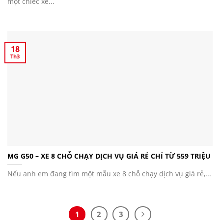
một chiếc xe...
18
Th3
MG G50 – XE 8 CHỖ CHẠY DỊCH VỤ GIÁ RẺ CHỈ TỪ 559 TRIỆU
Nếu anh em đang tìm một mẫu xe 8 chỗ chạy dịch vụ giá rẻ,...
1
2
3