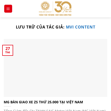
Chuyển
đến
nội
dung
LƯU TRỮ CỦA TÁC GIẢ:
MVI CONTENT
27
Th6
MG BÀN GIAO XE ZS THỨ 25.000 TẠI VIỆT NAM
Tổng Giám đốc Cty TNHH SAIC Motor Việt Nam (MG Việt Nam)