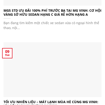
MG5 STD ƯU ĐÃI 100% PHÍ TRƯỚC BẠ TẠI MG VINH: CƠ HỘI
VÀNG SỞ HỮU SEDAN HẠNG C GIÁ RẺ HƠN HẠNG A
Bạn đang tìm kiếm một chiếc xe sedan vừa có ngoại hình thể
thao, nội...
09
Th4
TỐI ƯU NHIÊN LIỆU – MÁT LẠNH MÙA HÈ CÙNG MG VINH: